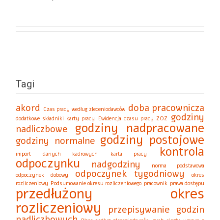
Tagi
akord
doba pracownicza
Czas pracy według zleceniodawców
godziny
dodatkowe składniki karty pracy
Ewidencja czasu pracy ZOZ
godziny nadpracowane
nadliczbowe
godziny postojowe
godziny normalne
kontrola
import danych kadrowych
karta pracy
odpoczynku
nadgodziny
norma podstawowa
odpoczynek tygodniowy
odpoczynek dobowy
okres
rozliczeniowy
Podsumowanie okresu rozliczeniowego
pracownik
prawa dostępu
przedłużony okres
rozliczeniowy
przepisywanie godzin
nadliczbowych