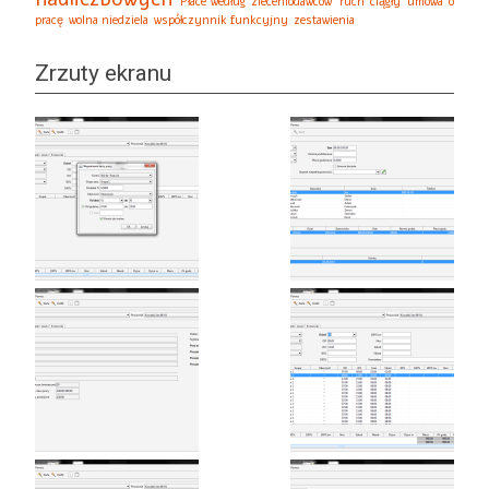
Płace według zleceniodawców
ruch ciągły
umowa o
pracę
wolna niedziela
współczynnik funkcyjny
zestawienia
Zrzuty ekranu