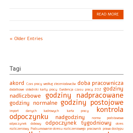
READ MORE
« Older Entries
Tagi
akord
doba pracownicza
Czas pracy według zleceniodawców
godziny
dodatkowe składniki karty pracy
Ewidencja czasu pracy ZOZ
godziny nadpracowane
nadliczbowe
godziny postojowe
godziny normalne
kontrola
import danych kadrowych
karta pracy
odpoczynku
nadgodziny
norma podstawowa
odpoczynek tygodniowy
odpoczynek dobowy
okres
rozliczeniowy
Podsumowanie okresu rozliczeniowego
pracownik
prawa dostępu